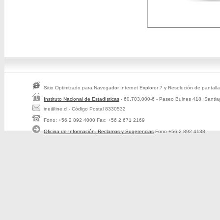
Sitio Optimizado para Navegador Internet Explorer 7 y Resolución de pantall
Instituto Nacional de Estadísticas
- 60.703.000-6 - Paseo Bulnes 418, Santia
ine@ine.cl - Código Postal 8330532
Fono: +56 2 892 4000 Fax: +56 2 671 2169
Oficina de Información, Reclamos y Sugerencias
Fono +56 2 892 4138