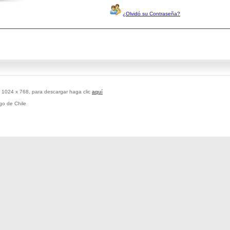
¿Olvidó su Contraseña?
a 1024 x 768, para descargar haga clic
aquí
go de Chile